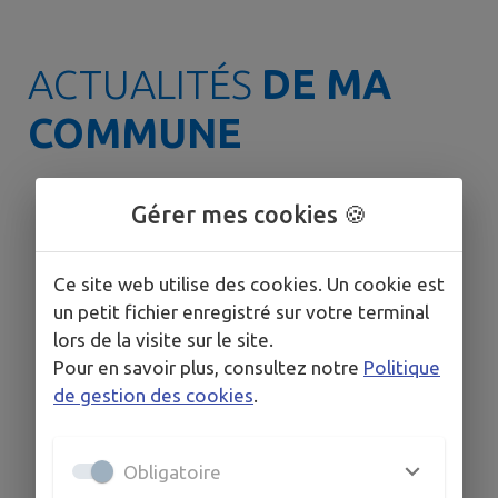
ACTUALITÉS
DE MA
COMMUNE
Gérer mes cookies 🍪
🟠 VIGILANCE ORANGE
CANICULE ☀️
Le département de l'Hérault est
Ce site web utilise des cookies. Un cookie est
toujours placé en vigilance orange
un petit fichier enregistré sur votre terminal
canicule. ➡️ Conformément aux
lors de la visite sur le site.
recommandations de la
Pour en savoir plus, consultez notre
Politique
Préfecture, le Plan Communal de
de gestion des cookies
.
Sauvegarde (PCS) est activé et un
lieu de rafraîchissement est mis à
disposition de la population. 📍
Obligatoire
Salle des Rencontres – Place de
l'Hermet Vous y trouverez : ❄️ Une