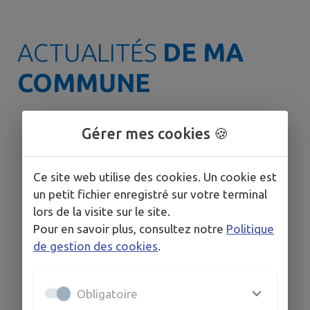
ACTUALITÉS
DE MA
COMMUNE
Gérer mes cookies 🍪
🟠 VIGILANCE ORANGE
CANICULE ☀️
Le département de l'Hérault est
Ce site web utilise des cookies. Un cookie est
toujours placé en vigilance orange
un petit fichier enregistré sur votre terminal
canicule. ➡️ Conformément aux
lors de la visite sur le site.
recommandations de la
Pour en savoir plus, consultez notre
Politique
Préfecture, le Plan Communal de
de gestion des cookies
.
Sauvegarde (PCS) est activé et un
lieu de rafraîchissement est mis à
disposition de la population. 📍
Obligatoire
Salle des Rencontres – Place de
l'Hermet Vous y trouverez : ❄️ Une