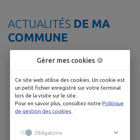
ACTUALITÉS
DE MA
COMMUNE
Gérer mes cookies 🍪
🟠 VIGILANCE ORANGE
CANICULE ☀️
Le département de l'Hérault est
Ce site web utilise des cookies. Un cookie est
toujours placé en vigilance orange
un petit fichier enregistré sur votre terminal
canicule. ➡️ Conformément aux
lors de la visite sur le site.
recommandations de la
Pour en savoir plus, consultez notre
Politique
Préfecture, le Plan Communal de
de gestion des cookies
.
Sauvegarde (PCS) est activé et un
lieu de rafraîchissement est mis à
disposition de la population. 📍
Obligatoire
Salle des Rencontres – Place de
l'Hermet Vous y trouverez : ❄️ Une