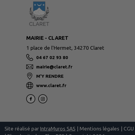
MAIRIE - CLARET
1 place de l'Hermet, 34270 Claret
04 67 02 93 80
mairie@claret.fr
M'Y RENDRE
www.claret.fr
Site réalisé par
IntraMuros SAS
|
Mentions légales
|
CGU