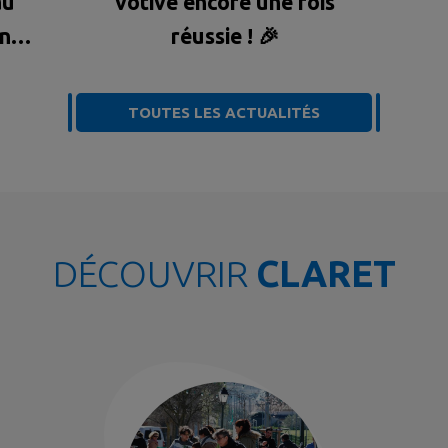
au
votive encore une fois
ons
réussie ! 🎉
TOUTES LES ACTUALITÉS
DÉCOUVRIR
CLARET