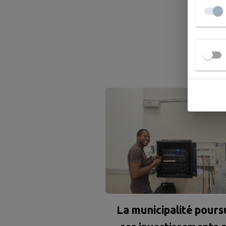
A
La municipalité pours