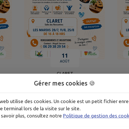
11
AOÛT
CLARET
Gérer mes cookies 🍪
MUSICOTHÉRAPIE
web utilise des cookies. Un cookie est un petit fichier enre
TOUS LES ÉVÉNEMENTS
e terminal lors de la visite sur le site.
 savoir plus, consultez notre
Politique de gestion des coo