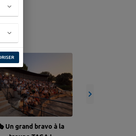
NE
ORISER
🌭 GRILLADE D
🌭
 Un grand bravo à la