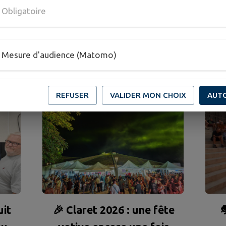
Obligatoire
CTUALITÉS
DE MA COMMU
Mesure d'audience (Matomo)
REFUSER
VALIDER MON CHOIX
AUT
uit
🎉 Claret 2026 : une fête
