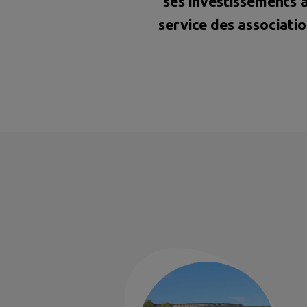
ses investissements 
service des associati
et des habitants