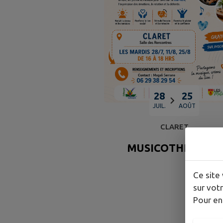
28
25
JUIL.
AOÛT
CLARET
MUSICOTHÉRAPIE
Ce site 
sur votr
Pour en