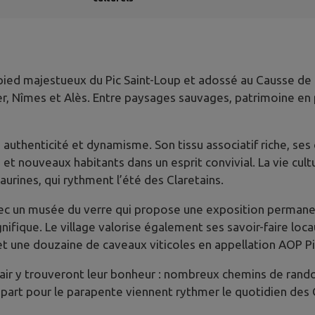
ed majestueux du Pic Saint-Loup et adossé au Causse de l’H
, Nîmes et Alès. Entre paysages sauvages, patrimoine en pi
e authenticité et dynamisme. Son tissu associatif riche, s
t nouveaux habitants dans un esprit convivial. La vie cultu
urines, qui rythment l’été des Claretains.
 avec un musée du verre qui propose une exposition perman
fique. Le village valorise également ses savoir-faire locau
 et une douzaine de caveaux viticoles en appellation AOP Pi
 air y trouveront leur bonheur : nombreux chemins de rando
art pour le parapente viennent rythmer le quotidien des Cl