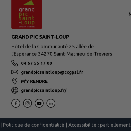
N
GRAND PIC SAINT-LOUP
Hôtel de la Communauté 25 allée de
l’Espérance 34270 Saint-Mathieu-de-Tréviers
04 67 55 17 00
grandpicsaintloup@ccgpsl.fr
M'Y RENDRE
grandpicsaintloup.fr/
|
Politique de confidentialité
|
Accessibilité : partielleme