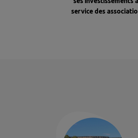
ses investissements 
service des associati
et des habitants