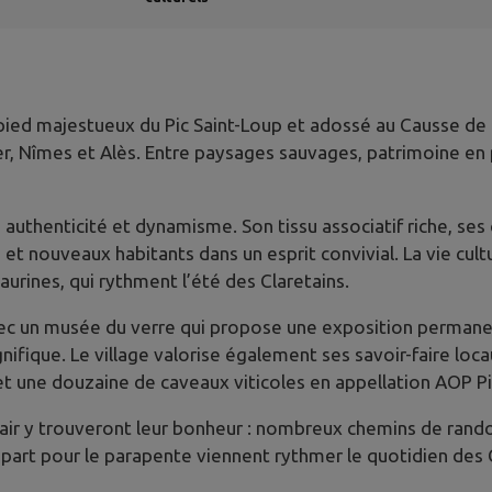
ed majestueux du Pic Saint-Loup et adossé au Causse de l’H
, Nîmes et Alès. Entre paysages sauvages, patrimoine en pi
e authenticité et dynamisme. Son tissu associatif riche, s
t nouveaux habitants dans un esprit convivial. La vie cultu
urines, qui rythment l’été des Claretains.
 avec un musée du verre qui propose une exposition perman
fique. Le village valorise également ses savoir-faire locau
 et une douzaine de caveaux viticoles en appellation AOP Pi
 air y trouveront leur bonheur : nombreux chemins de rando
art pour le parapente viennent rythmer le quotidien des Cl