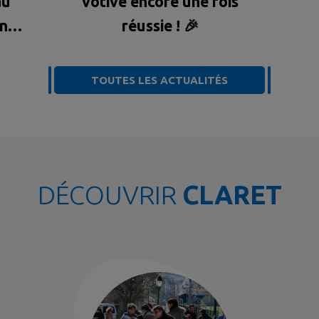
au
votive encore une fois
ons
réussie ! 🎉
TOUTES LES ACTUALITÉS
DÉCOUVRIR
CLARET