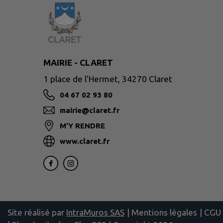
MAIRIE - CLARET
1 place de l'Hermet, 34270 Claret
04 67 02 93 80
mairie@claret.fr
M'Y RENDRE
www.claret.fr
Site réalisé par
IntraMuros SAS
|
Mentions légales
|
CGU