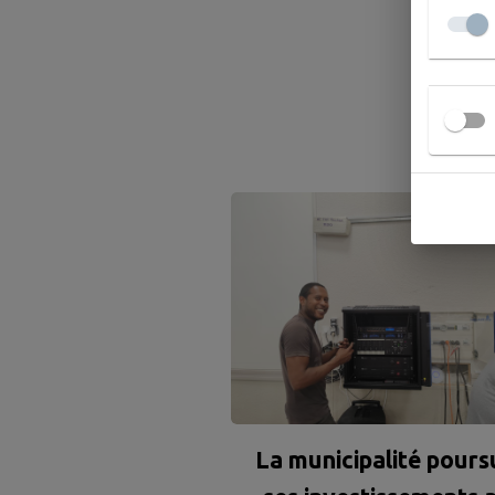
A
La municipalité pours