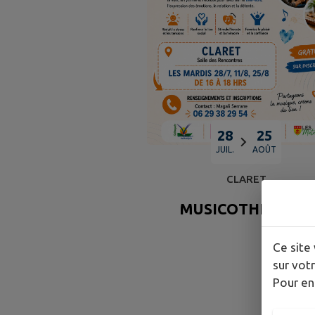
28
25
JUIL.
AOÛT
CLARET
MUSICOTHÉRAPIE
Ce site 
sur votr
Pour en