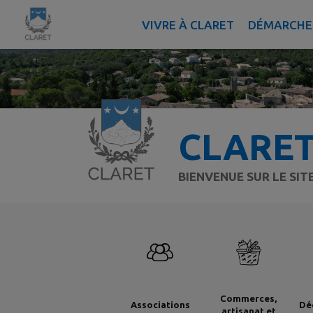
Contenu
Menu
Recherche
Pied de page
VIVRE À CLARET
DÉMARCHES
CLARE
BIENVENUE SUR LE SI
Commerces,
Associations
Dé
artisanat et