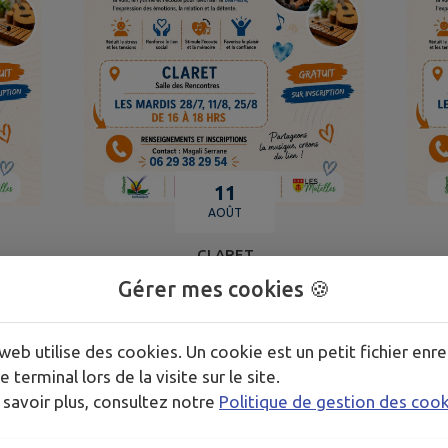
11
AOÛT
CLARET
Gérer mes cookies 🍪
MUSICOTHÉRAPIE
web utilise des cookies. Un cookie est un petit fichier enre
TOUS LES ÉVÉNEMENTS
e terminal lors de la visite sur le site.
 savoir plus, consultez notre
Politique de gestion des coo