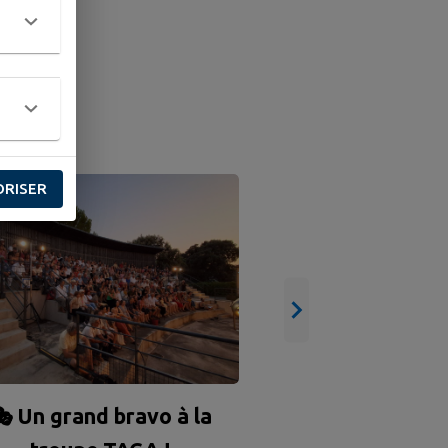
NE
ORISER
🌭 GRILLADE D
🌭
 Un grand bravo à la