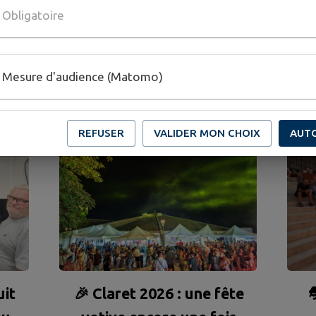
Obligatoire
CTUALITÉS
DE MA COMMU
Mesure d'audience (Matomo)
REFUSER
VALIDER MON CHOIX
AUT
uit
🎉 Claret 2026 : une fête
