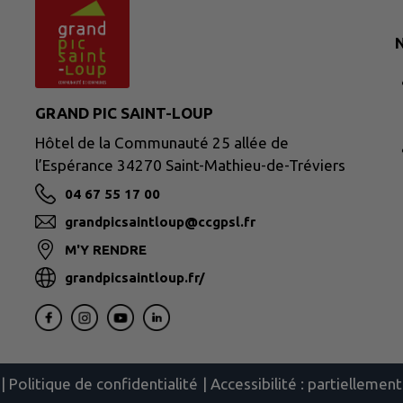
N
GRAND PIC SAINT-LOUP
Hôtel de la Communauté 25 allée de
l’Espérance 34270 Saint-Mathieu-de-Tréviers
04 67 55 17 00
grandpicsaintloup@ccgpsl.fr
M'Y RENDRE
grandpicsaintloup.fr/
|
Politique de confidentialité
|
Accessibilité : partielleme