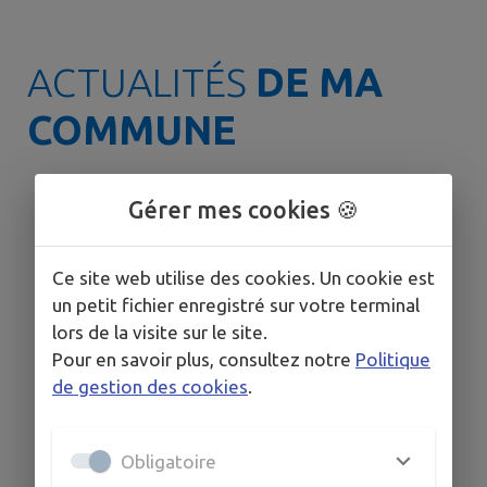
ACTUALITÉS
DE MA
COMMUNE
Gérer mes cookies 🍪
🟠 VIGILANCE ORANGE
CANICULE ☀️
Le département de l'Hérault est
Ce site web utilise des cookies. Un cookie est
toujours placé en vigilance orange
un petit fichier enregistré sur votre terminal
canicule. ➡️ Conformément aux
lors de la visite sur le site.
recommandations de la
Pour en savoir plus, consultez notre
Politique
Préfecture, le Plan Communal de
de gestion des cookies
.
Sauvegarde (PCS) est activé et un
lieu de rafraîchissement est mis à
disposition de la population. 📍
Obligatoire
Salle des Rencontres – Place de
l'Hermet Vous y trouverez : ❄️ Une