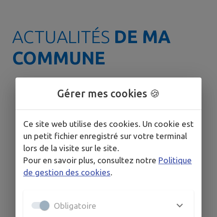
ACTUALITÉS
DE MA
COMMUNE
Gérer mes cookies 🍪
🟠 VIGILANCE ORANGE
CANICULE ☀️
Le département de l'Hérault est
Ce site web utilise des cookies. Un cookie est
toujours placé en vigilance orange
un petit fichier enregistré sur votre terminal
canicule. ➡️ Conformément aux
lors de la visite sur le site.
recommandations de la
Pour en savoir plus, consultez notre
Politique
Préfecture, le Plan Communal de
de gestion des cookies
.
Sauvegarde (PCS) est activé et un
lieu de rafraîchissement est mis à
disposition de la population. 📍
Obligatoire
Salle des Rencontres – Place de
l'Hermet Vous y trouverez : ❄️ Une