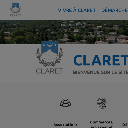
Contenu
Menu
Recherche
Pied de page
VIVRE À CLARET
DÉMARCHES
CLARE
BIENVENUE SUR LE SI
Commerces,
Associations
Dé
artisanat et