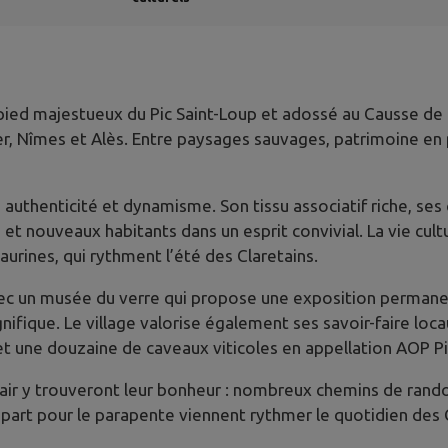
ed majestueux du Pic Saint-Loup et adossé au Causse de l’H
, Nîmes et Alès. Entre paysages sauvages, patrimoine en pi
e authenticité et dynamisme. Son tissu associatif riche, s
t nouveaux habitants dans un esprit convivial. La vie cultu
urines, qui rythment l’été des Claretains.
 avec un musée du verre qui propose une exposition perman
fique. Le village valorise également ses savoir-faire locau
 et une douzaine de caveaux viticoles en appellation AOP Pi
 air y trouveront leur bonheur : nombreux chemins de rando
art pour le parapente viennent rythmer le quotidien des Cl