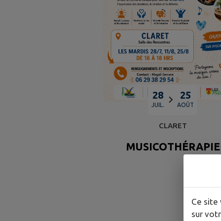
28
25
JUIL.
AOÛT
CLARET
MUSICOTHÉRAPIE
Ce site 
sur votr