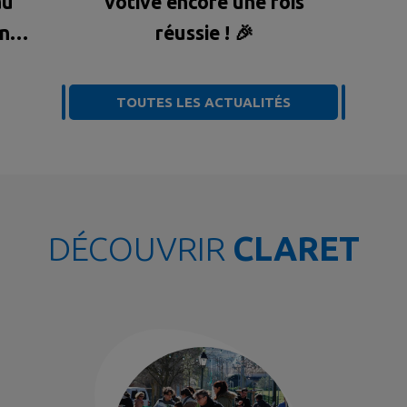
au
votive encore une fois
ons
réussie ! 🎉
TOUTES LES ACTUALITÉS
DÉCOUVRIR
CLARET