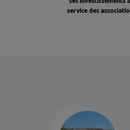
ses investissements 
service des associati
et des habitants