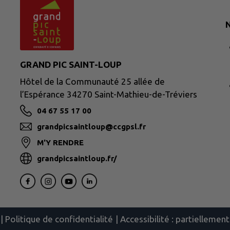
N
GRAND PIC SAINT-LOUP
Hôtel de la Communauté 25 allée de
l’Espérance 34270 Saint-Mathieu-de-Tréviers
04 67 55 17 00
grandpicsaintloup@ccgpsl.fr
M'Y RENDRE
grandpicsaintloup.fr/
|
Politique de confidentialité
|
Accessibilité : partielleme