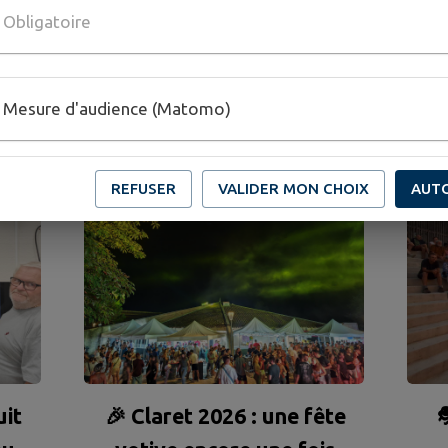
Obligatoire
CTUALITÉS
DE MA COMMU
Mesure d'audience (Matomo)
REFUSER
VALIDER MON CHOIX
AUT
uit
🎉 Claret 2026 : une fête
