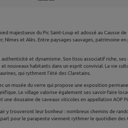
ed majestueux du Pic Saint-Loup et adossé au Causse de l’H
, Nîmes et Alès. Entre paysages sauvages, patrimoine en pi
e authenticité et dynamisme. Son tissu associatif riche, s
t nouveaux habitants dans un esprit convivial. La vie cultu
urines, qui rythment l’été des Claretains.
 avec un musée du verre qui propose une exposition perman
fique. Le village valorise également ses savoir-faire locau
 et une douzaine de caveaux viticoles en appellation AOP Pi
 air y trouveront leur bonheur : nombreux chemins de rando
art pour le parapente viennent rythmer le quotidien des Cl