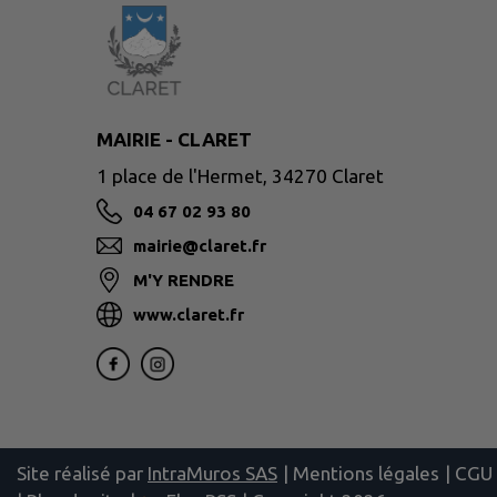
MAIRIE - CLARET
1 place de l'Hermet, 34270 Claret
04 67 02 93 80
mairie@claret.fr
M'Y RENDRE
www.claret.fr
Site réalisé par
IntraMuros SAS
|
Mentions légales
|
CGU