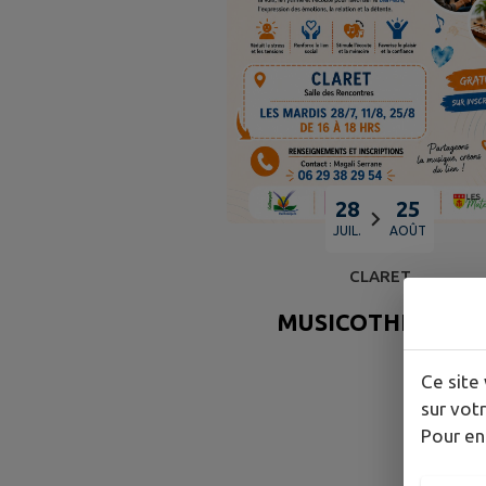
28
25
JUIL.
AOÛT
CLARET
MUSICOTHÉRAPIE
Ce site 
sur votr
Pour en