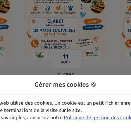
11
AOÛT
CLARET
Gérer mes cookies 🍪
MUSICOTHÉRAPIE
web utilise des cookies. Un cookie est un petit fichier enre
TOUS LES ÉVÉNEMENTS
e terminal lors de la visite sur le site.
 savoir plus, consultez notre
Politique de gestion des coo