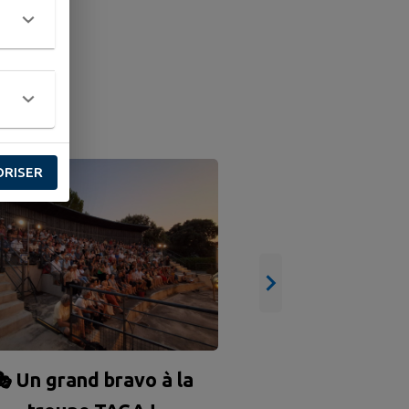
NE
ORISER
🌭 GRILLADE D
🌭
 Un grand bravo à la