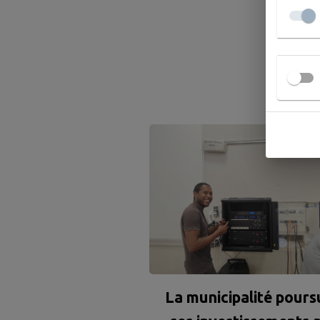
A
La municipalité pours