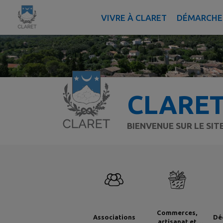
Contenu
Menu
Recherche
Pied de page
VIVRE À CLARET
DÉMARCHES
CLARE
BIENVENUE SUR LE SI
Commerces,
Associations
Dé
artisanat et