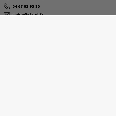
04 67 02 93 80
mairie@claret.fr
M'Y RENDRE
www.claret.fr
GRAND PIC SAINT-LOUP
Hôtel de la Communauté 25 allée de l’Espérance
34270 Saint-Mathieu-de-Tréviers