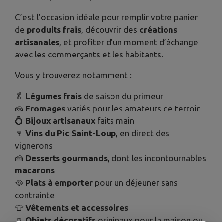
C’est l’occasion idéale pour remplir votre panier
de
produits frais
, découvrir des
créations
artisanales
, et profiter d’un moment d’échange
avec les commerçants et les habitants.
Vous y trouverez notamment :
🥬
Légumes frais
de saison du primeur
🧀
Fromages
variés pour les amateurs de terroir
💍
Bijoux artisanaux
faits main
🍷
Vins du Pic Saint-Loup
, en direct des
vignerons
🍰
Desserts gourmands
, dont les incontournables
macarons
🥘
Plats à emporter
pour un déjeuner sans
contrainte
👕
Vêtements et accessoires
🏺
Objets décoratifs
originaux pour la maison ou