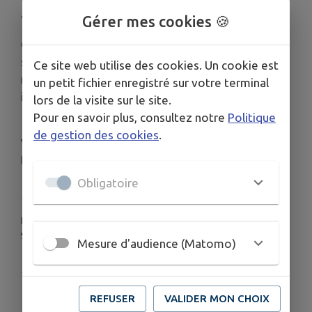
à offrir
Gérer mes cookies 🍪
Que vous veniez pour faire vos courses, flâner ou
simplement profiter de l’ambiance du village, le
Ce site web utilise des cookies. Un cookie est
marché de Claret
est le rendez-vous
un petit fichier enregistré sur votre terminal
incontournable de votre week-end.
lors de la visite sur le site.
Pour en savoir plus, consultez notre
Politique
📍
Tous les samedis matin
, sur la place du village.
de gestion des cookies
.
Venez soutenir les
producteurs et artisans
locaux
et partager un moment chaleureux !
Obligatoire
HORAIRES
9h-13h
Mesure d'audience (Matomo)
Publié par Commune de Claret
REFUSER
VALIDER MON CHOIX