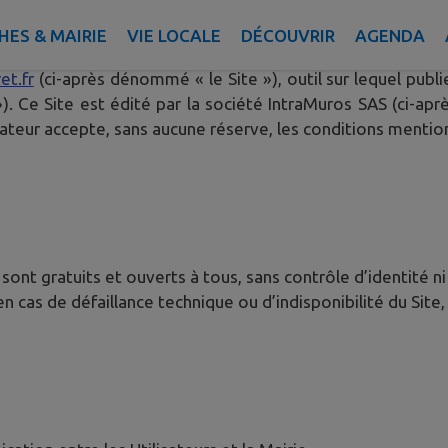
ES & MAIRIE
VIE LOCALE
DÉCOUVRIR
AGENDA
définir les conditions d’accès et d’utilisation par l’utili
et.fr
(ci-après dénommé « le Site »), outil sur lequel publi
 Ce Site est édité par la société IntraMuros SAS (ci-aprè
ilisateur accepte, sans aucune réserve, les conditions mentio
s sont gratuits et ouverts à tous, sans contrôle d’identité ni
 cas de défaillance technique ou d’indisponibilité du Site, 