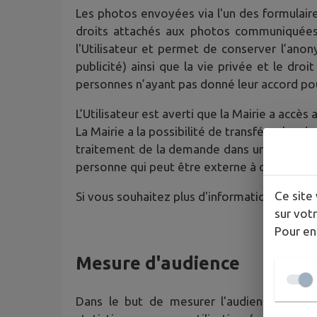
Les photos envoyées via l'un des formulaires
droits attachés aux photos communiquées. 
l'Utilisateur et permet de conserver l’an
publicité) ainsi que la vie privée et le dro
personnes n’ayant pas donné leur accord pou
L’Utilisateur est averti que la Mairie a acc
La Mairie a la possibilité de transférer le
traitement de la demande dans un souci d’opt
personne qui peut être externe à ces collect
Ce site 
Si vous souhaitez plus d'informations sur l
sur votr
Pour en
Mesure d'audience
Dans le but de mesurer l'audience du Site