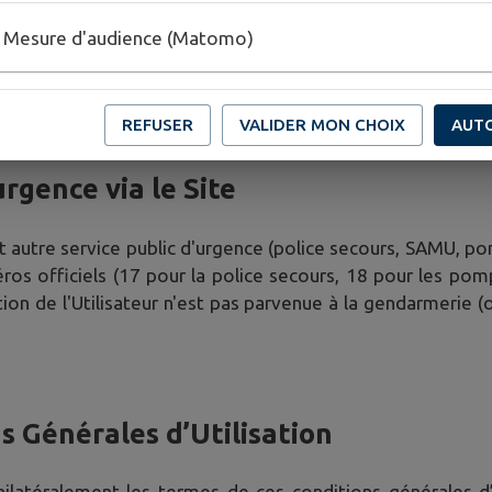
e vues, nombre d’utilisateurs, ...). Ces données statist
Mesure d'audience (Matomo)
 si elle le souhaite.
 ou louer ces informations à un tiers.
REFUSER
VALIDER MON CHOIX
AUT
urgence via le Site
t autre service public d'urgence (police secours, SAMU, pomp
ros officiels (17 pour la police secours, 18 pour les pomp
ation de l'Utilisateur n'est pas parvenue à la gendarmerie (
s Générales d’Utilisation
unilatéralement les termes de ces conditions générales d