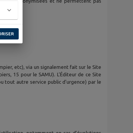
iques sont anonymisées et ne permettent pas
ORISER
ier, etc), via un signalement fait sur le Site
iers, 15 pour le SAMU). L'Éditeur de ce Site
ou tout autre service public d'urgence) par le
’utilisation, notamment en cas d’évolutions