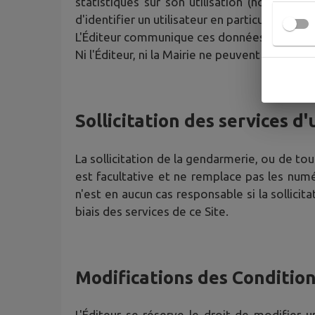
statistiques sur son utilisation (nombre d
d'identifier un utilisateur en particulier.
L'Éditeur communique ces données à la Mairie
Ni l'Éditeur, ni la Mairie ne peuvent revendre
Sollicitation des services d'
La sollicitation de la gendarmerie, ou de tou
est facultative et ne remplace pas les numé
n'est en aucun cas responsable si la sollicit
biais des services de ce Site.
Modifications des Condition
L'Éditeur se réserve le droit de modifier 