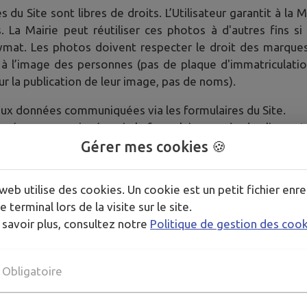
 du Site sont libres de droits. L’Utilisateur garantit à la 
La Mairie peut réutiliser ces photos à d'autres fins si
onymat. Les photos doivent respecter le droit des marq
it à l’image des personnes (pas de plaque d'immatriculati
r la publication de leur image, pas de noms).
ès aux données communiquées via les formulaires du Site.
s données communiquées via le formulaire auprès de n’impo
imisation de la qualité du service public dans le respect
Gérer mes cookies 🍪
ivités.
web utilise des cookies. Un cookie est un petit fichier enre
a gestion de vos données personnelles, consultez notre
poli
e terminal lors de la visite sur le site.
 savoir plus, consultez notre
Politique de gestion des coo
Obligatoire
, celui-ci est équipé d'un système de traceurs (
Mato