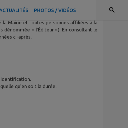
ACTUALITÉS
PHOTOS / VIDÉOS
sateur (ci-après dénommé l’« Utilisateur ») du
e la Mairie et toutes personnes affiliées à la
s dénommée « l'Éditeur »). En consultant le
nnées ci-après.
 identification.
quelle qu’en soit la durée.