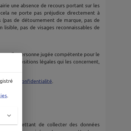
Mairie une absence de recours portant sur les
 cela ne porte pas préjudice directement à
ues (pas de détournement de marque, pas de
on lisible, pas de visages reconnaissables de
rte quelle personne jugée compétente pour le
 des dispositions légales qui les concernent,
gistré
tique de confidentialité
.
kies
.
mo
) permettant de collecter des données