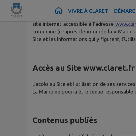
Contenu
Menu
Recherche
Pied de page
VIVRE À CLARET
DÉMARCH
Les présentes dispositions ont pour objet de 
site internet accessible à l'adresse
www.clar
commune (ci-après dénommée la « Mairie »).
Site et les informations qui y figurent, l’Ut
Accès au Site
www.claret.fr
L’accès au Site et l'utilisation de ses service
La Mairie ne pourra être tenue responsable en
Contenus publiés