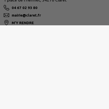
04 67 02 93 80
mairie@claret.fr
M'Y RENDRE
www.claret.fr
GRAND PIC SAINT-LOUP
Hôtel de la Communauté 25 allée de l’Espérance
34270 Saint-Mathieu-de-Tréviers