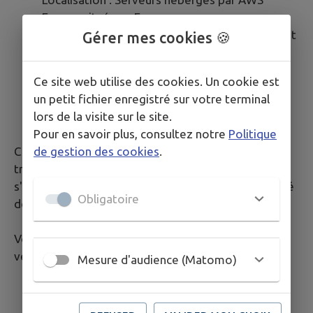
France, situés en France
Mission : maintenance technique, hébergement
Gérer mes cookies 🍪
sécurisé
Matomo: solution de mesure d'audience
Ce site web utilise des cookies. Un cookie est
Localisation : Auto-hébergée
un petit fichier enregistré sur votre terminal
Mission : statistiques de fréquentation
lors de la visite sur le site.
anonymisées
Pour en savoir plus, consultez notre
Politique
de gestion des cookies
.
Ces prestataires sont liés par des contrats de sous-
traitance conformes à l'article 28 du RGPD et
s'engagent à garantir la sécurité et la confidentialité
Obligatoire
de vos données.
Vos données ne font l'objet d'aucune cession ou
vente à des fins commerciales.
Mesure d'audience (Matomo)