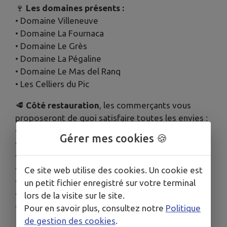
🍷
Les domaines présents :
• Domaine Villeneuve
• Domaine La Fournaca
• Domaine Le Grès
• Domaine La Pégaline
• Domaine Le Mas del Ranq
• Les Celliers du Pic
🥩
Côté restauration
, les commerçants vous
proposeront de quoi satisfaire toutes les envies :
• Boucherie Valette
Gérer mes cookies 🍪
• Fromagerie Pradéenne
• Joe Pizza
• Tout en Crêpes
Ce site web utilise des cookies. Un cookie est
• Lyly Création et ses pâtisseries
un petit fichier enregistré sur votre terminal
• Le Comptoir d'Aurélia (burgers)
lors de la visite sur le site.
• Jadou Coquillages (moules)
Pour en savoir plus, consultez notre
Politique
de gestion des cookies
.