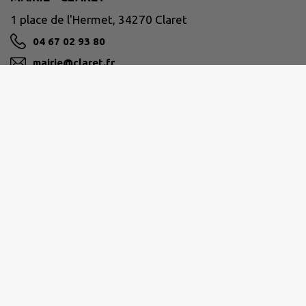
1 place de l'Hermet, 34270 Claret
04 67 02 93 80
mairie@claret.fr
M'Y RENDRE
www.claret.fr
GRAND PIC SAINT-LOUP
Hôtel de la Communauté 25 allée de l’Espérance