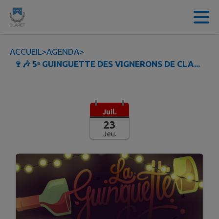
Contenu
Menu
Recherche
Pied de page
ACCUEIL
>
AGENDA
>
🍷🎶 5ᵉ GUINGUETTE DES VIGNERONS DE CLA...
Juil.
23
Jeu.