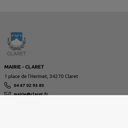
MAIRIE - CLARET
1 place de l'Hermet, 34270 Claret
04 67 02 93 80
mairie@claret.fr
M'Y RENDRE
www.claret.fr