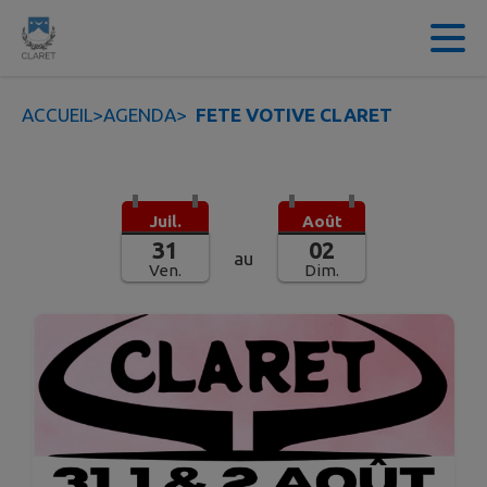
Contenu
Menu
Recherche
Pied de page
ACCUEIL
>
AGENDA
>
FETE VOTIVE CLARET
Juil.
Août
31
02
au
Ven.
Dim.