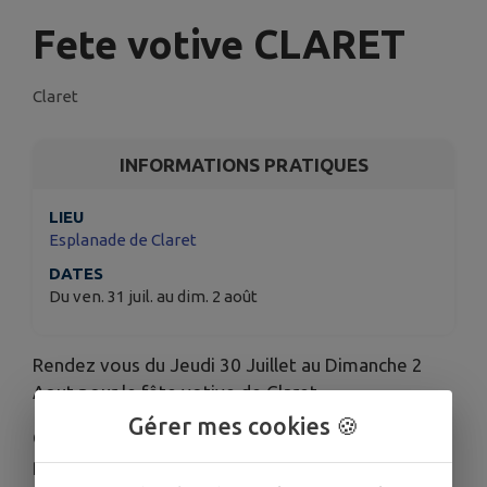
Fete votive CLARET
Claret
INFORMATIONS PRATIQUES
LIEU
Esplanade de Claret
DATES
Du ven. 31 juil. au dim. 2 août
Rendez vous du Jeudi 30 Juillet au Dimanche 2
Aout pour le fête votive de Claret.
Gérer mes cookies 🍪
Concours de pétanque, belote, bandido, toro
piscine, histoire pour les enfants, course de caisse