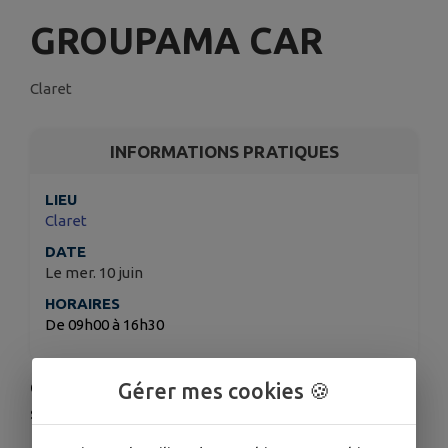
GROUPAMA CAR
Claret
INFORMATIONS PRATIQUES
LIEU
Claret
DATE
Le mer. 10 juin
HORAIRES
De 09h00 à 16h30
Cette animation organisée par Groupama portera
Gérer mes cookies 🍪
sur deux volets essentiels de la prévention :