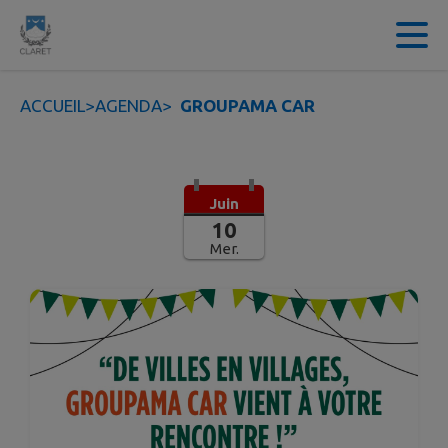
Contenu
Menu
Recherche
Pied de page
ACCUEIL
>
AGENDA
>
GROUPAMA CAR
Juin
10
Mer.