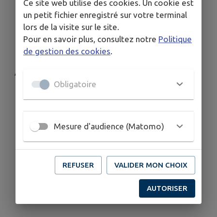
Ce site web utilise des cookies. Un cookie est
Les gestes qui sauvent :
gestes de premiers
un petit fichier enregistré sur votre terminal
secours
lors de la visite sur le site.
La prévention des risques liés à
Pour en savoir plus, consultez notre
Politique
l’alcoolémie :
simulateur de conduite sous
de gestion des cookies
.
l'emprise de l'alcool ou de stupéfiants.
Animation gratuite et ouverte à tous.
Obligatoire
📍Salle polyvalente
Mesure d'audience (Matomo)
REFUSER
VALIDER MON CHOIX
AUTORISER