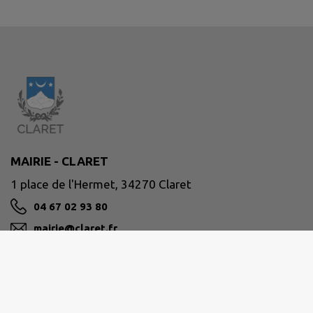
MAIRIE - CLARET
1 place de l'Hermet, 34270 Claret
04 67 02 93 80
mairie@claret.fr
M'Y RENDRE
www.claret.fr