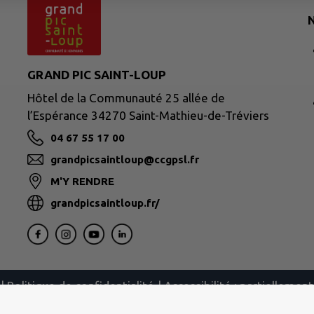
N
GRAND PIC SAINT-LOUP
Hôtel de la Communauté 25 allée de
l’Espérance 34270 Saint-Mathieu-de-Tréviers
04 67 55 17 00
grandpicsaintloup@ccgpsl.fr
M'Y RENDRE
grandpicsaintloup.fr/
|
Politique de confidentialité
|
Accessibilité : partielleme