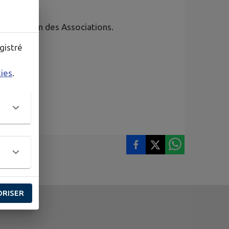
 la Maison des Associations.
gistré
kies
.
ORISER