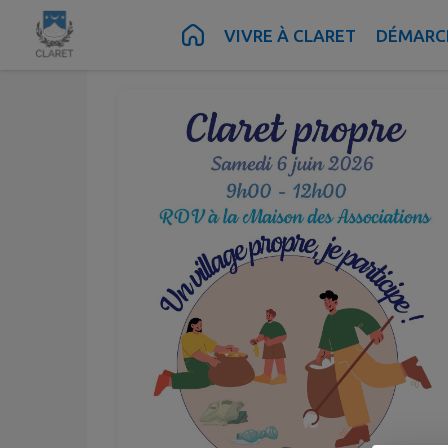
Juin
06
Contenu
Menu
Recherche
Pied de page
VIVRE À CLARET
DÉMARCH
Sam.