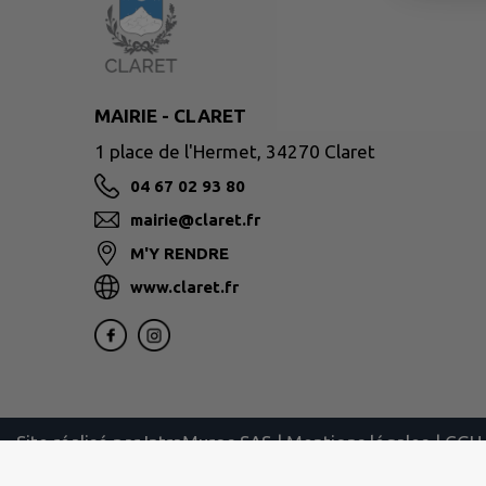
MAIRIE - CLARET
1 place de l'Hermet, 34270 Claret
04 67 02 93 80
mairie@claret.fr
M'Y RENDRE
www.claret.fr
Site réalisé par
IntraMuros SAS
|
Mentions légales
|
CGU
|
Plan du site
|
Flux RSS
| Copyright 2026