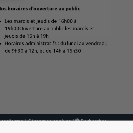
os horaires d’ouverture au public
Les mardis et jeudis de 16h00 à
19h00Ouverture au public les mardis et
jeudis de 16h à 19h
Horaires administratifs : du lundi au vendredi,
de 9h30 à 12h, et de 14h à 16h30
nt conforme
|
Gérer mes cookies
|
Rechercher