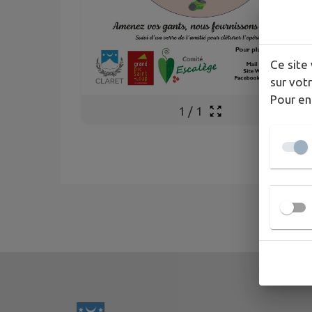
Ce site 
sur votr
Pour en
1
/
1