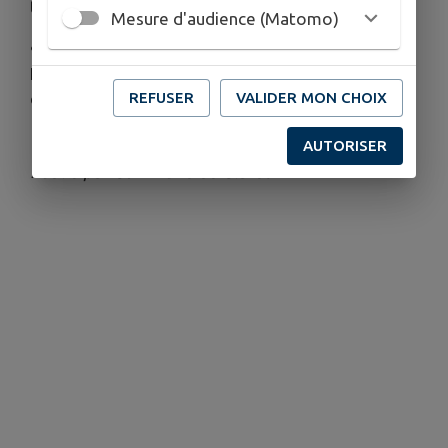
territoire :
Mesure d'audience (Matomo)
• Claret – Salle des Rencontres
Les mardis 28 juillet, 11 août et 25 août
REFUSER
VALIDER MON CHOIX
de 16h à 18h
AUTORISER
Publié par Commune de Claret