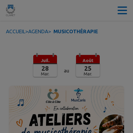
Contenu
Menu
Recherche
Pied de page
ACCUEIL
>
AGENDA
>
MUSICOTHÉRAPIE
Juil.
Août
28
25
au
Mar.
Mar.