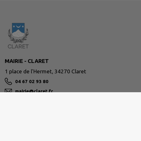
MAIRIE - CLARET
1 place de l'Hermet, 34270 Claret
04 67 02 93 80
mairie@claret.fr
M'Y RENDRE
www.claret.fr