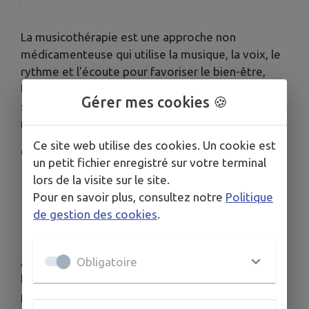
La musicothérapie est une approche non
médicamenteuse qui utilise la musique, la voix, le
rythme et l'écoute pour favoriser le bien-être,
l'expression des émotions, la détente et le lien
Gérer mes cookies 🍪
social. Aucune compétence musicale n'est
nécessaire.
Ce site web utilise des cookies. Un cookie est
Ces ateliers s'adressent aux :
un petit fichier enregistré sur votre terminal
lors de la visite sur le site.
Aidants familiaux ;
Pour en savoir plus, consultez notre
Politique
Personnes aidées ;
de gestion des cookies
.
Seniors souhaitant partager un moment
convivial et ressourçant.
Obligatoire
Afin de permettre au plus grand nombre de
bénéficier de cette action, nous avons le plaisir de
proposer plusieurs cycles d'ateliers sur le