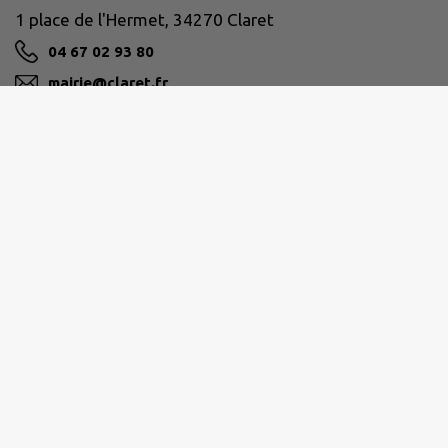
1 place de l'Hermet, 34270 Claret
04 67 02 93 80
mairie@claret.fr
M'Y RENDRE
www.claret.fr
GRAND PIC SAINT-LOUP
Hôtel de la Communauté 25 allée de l’Espérance