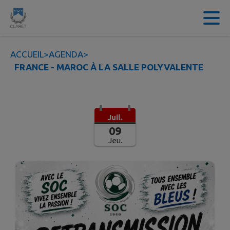
Contenu
Menu
Recherche
Pied de page
ACCUEIL
>
AGENDA
>
FRANCE - MAROC À LA SALLE POLYVALENTE
Juil.
09
Jeu.