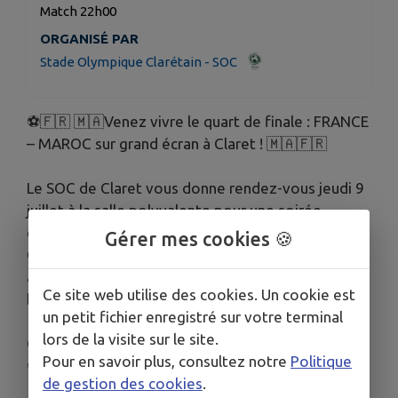
Match 22h00
ORGANISÉ PAR
Stade Olympique Clarétain - SOC
⚽🇫🇷 🇲🇦Venez vivre le quart de finale : FRANCE
– MAROC sur grand écran à Claret ! 🇲🇦🇫🇷
Le SOC de Claret vous donne rendez-vous jeudi 9
juillet à la salle polyvalente pour une soirée
exceptionnelle autour du quart de finale de la
Gérer mes cookies 🍪
Coupe du Monde entre la France et le Maroc. Une
affiche qui promet une ambiance incroyable et
Ce site web utilise des cookies. Un cookie est
beaucoup d'émotions !
un petit fichier enregistré sur votre terminal
lors de la visite sur le site.
🕤 Ouverture des portes : 21h30
Pour en savoir plus, consultez notre
Politique
⚽ Coup d'envoi : 22h00
de gestion des cookies
.