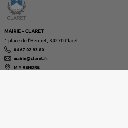
MAIRIE - CLARET
1 place de l'Hermet, 34270 Claret
04 67 02 93 80
mairie@claret.fr
M'Y RENDRE
www.claret.fr