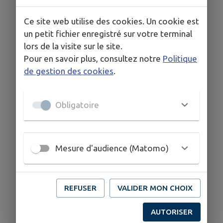
au cœur de leurs engagements. C'est tout une
Ce site web utilise des cookies. Un cookie est
expertise et passion du bois au service de vos
un petit fichier enregistré sur votre terminal
projets pour leur donner
durabilité, esthétisme
lors de la visite sur le site.
et authenticité
.
Pour en savoir plus, consultez notre
Politique
de gestion des cookies
.
COORDONNÉES
Obligatoire
34270, Claret
avenir.bois.creation@abc34.org
abc34.org
Mesure d'audience (Matomo)
06 60 49 15 72
REFUSER
VALIDER MON CHOIX
AUTORISER