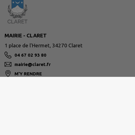
MAIRIE - CLARET
1 place de l'Hermet, 34270 Claret
04 67 02 93 80
mairie@claret.fr
M'Y RENDRE
www.claret.fr