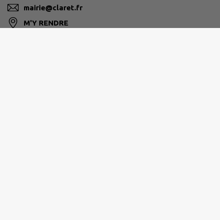
mairie@claret.fr
M'Y RENDRE
www.claret.fr
GRAND PIC SAINT-LOUP
Hôtel de la Communauté 25 allée de l’Espérance
34270 Saint-Mathieu-de-Tréviers
04 67 55 17 00