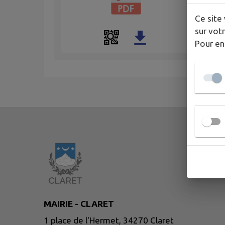
Ce site 
sur votr
Pour en
MAIRIE - CLARET
1 place de l'Hermet, 34270 Claret