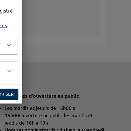
gistré
kies
.
ORISER
os horaires d’ouverture au public
Les mardis et jeudis de 16h00 à
19h00Ouverture au public les mardis et
jeudis de 16h à 19h
Horaires administratifs : du lundi au vendredi,