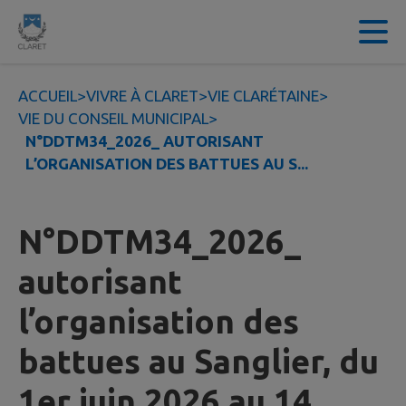
Contenu
Menu
Recherche
Pied de page
ACCUEIL
>
VIVRE À CLARET
>
VIE CLARÉTAINE
>
VIE DU CONSEIL MUNICIPAL
>
N°DDTM34_2026_ AUTORISANT
L’ORGANISATION DES BATTUES AU S...
N°DDTM34_2026_
autorisant
l’organisation des
battues au Sanglier, du
1er juin 2026 au 14