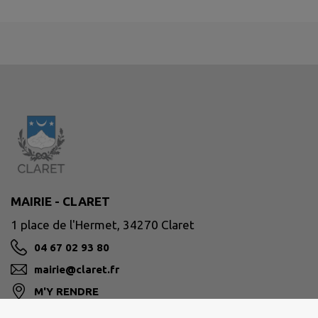
MAIRIE - CLARET
1 place de l'Hermet, 34270 Claret
04 67 02 93 80
mairie@claret.fr
M'Y RENDRE
www.claret.fr