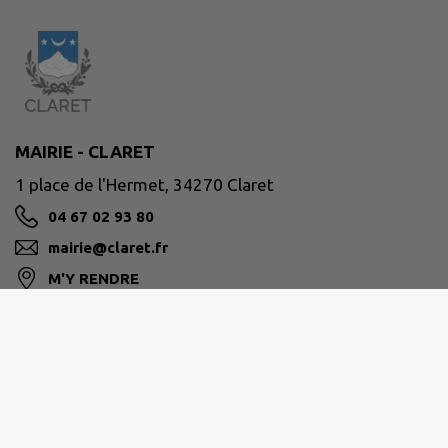
MAIRIE - CLARET
1 place de l'Hermet, 34270 Claret
04 67 02 93 80
mairie@claret.fr
M'Y RENDRE
www.claret.fr