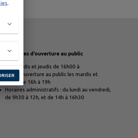
kies
.
os horaires d’ouverture au public
Les mardis et jeudis de 16h00 à
19h00Ouverture au public les mardis et
ORISER
jeudis de 16h à 19h
Horaires administratifs : du lundi au vendredi,
de 9h30 à 12h, et de 14h à 16h30