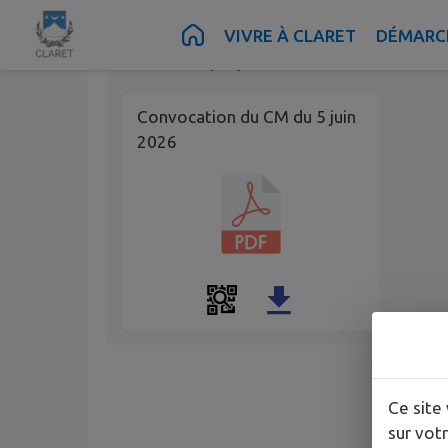
Contenu
Menu
Recherche
Pied de page
VIVRE À CLARET
DÉMARCH
Publié le
01/06/2026 à 09:51
Convocation du CM du 5 juin
2026
Ce site 
sur votr