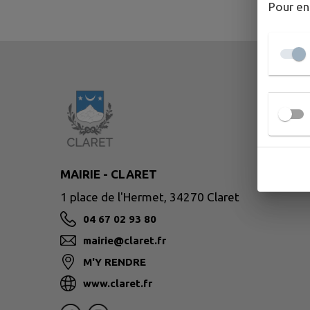
Pour en
MAIRIE - CLARET
1 place de l'Hermet, 34270 Claret
04 67 02 93 80
mairie@claret.fr
M'Y RENDRE
www.claret.fr