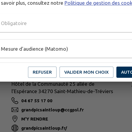
 savoir plus, consultez notre
Politique de gestion des coo
Obligatoire
Mesure d'audience (Matomo)
N
REFUSER
VALIDER MON CHOIX
AUT
GRAND PIC SAINT-LOUP
Hôtel de la Communauté 25 allée de
l’Espérance 34270 Saint-Mathieu-de-Tréviers
04 67 55 17 00
grandpicsaintloup@ccgpsl.fr
M'Y RENDRE
grandpicsaintloup.fr/