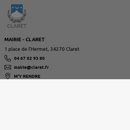
MAIRIE - CLARET
1 place de l'Hermet, 34270 Claret
04 67 02 93 80
mairie@claret.fr
M'Y RENDRE
www.claret.fr