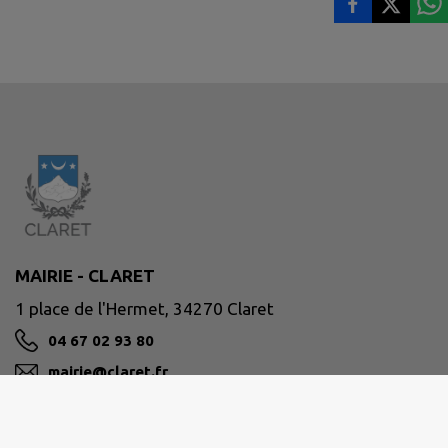
MAIRIE - CLARET
1 place de l'Hermet, 34270 Claret
04 67 02 93 80
mairie@claret.fr
M'Y RENDRE
www.claret.fr