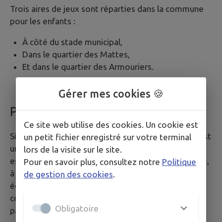
Trois aires de jeux sont réparties dans la commune
pour les enfants :
À côté du stade municipal,
Dans le quartier des Mattes,
Et dans le quartier des Armouriers.
Gérer mes cookies 🍪
Parc municipal
Ce site web utilise des cookies. Un cookie est
Situé derrière la Maison du Parc, le parc municipal est
un petit fichier enregistré sur votre terminal
un lieu de vie très apprécié des Clarétains. C’est un
lors de la visite sur le site.
espace ouvert et ombragé, propice à la promenade,
Pour en savoir plus, consultez notre
Politique
à la lecture ou aux rencontres. Le parc accueille
de gestion des cookies
.
également plusieurs projets collectifs portés par la
commune, comme le poulailler partagé, les jardins
Obligatoire
partagés, ou encore l’olivette communale.