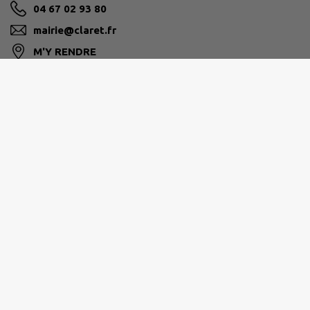
04 67 02 93 80
mairie@claret.fr
M'Y RENDRE
www.claret.fr
GRAND PIC SAINT-LOUP
Hôtel de la Communauté 25 allée de l’Espérance
34270 Saint-Mathieu-de-Tréviers