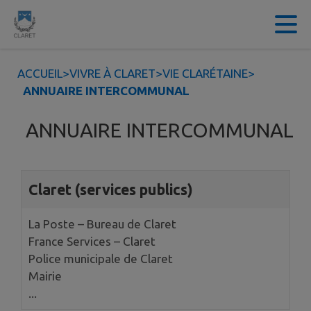
Contenu
Menu
Recherche
Pied de page
ACCUEIL
>
VIVRE À CLARET
>
VIE CLARÉTAINE
>
ANNUAIRE INTERCOMMUNAL
ANNUAIRE INTERCOMMUNAL
Page 1. 10 annuaires sur 11 affichées sur cette page.
Claret (services publics)
La Poste – Bureau de Claret
France Services – Claret
Police municipale de Claret
Mairie
...