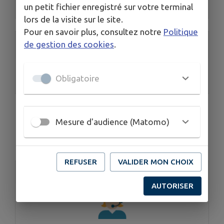
un petit fichier enregistré sur votre terminal
Antenne Saint-Martin-de-Londres
lors de la visite sur le site.
Pour en savoir plus, consultez notre
Politique
Service déchets
de gestion des cookies
.
Centre technique intercommunal
Obligatoire
Recyclerie
Mesure d'audience (Matomo)
<
1
2
>
REFUSER
VALIDER MON CHOIX
Accès rapide
AUTORISER