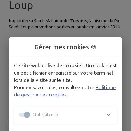
Loup
Implantée à Saint-Mathieu-de-Tréviers, la piscine du Pic
Saint-Loup a ouvert ses portes au public en janvier 2014.
04 67 02 06 89
Gérer mes cookies 🍪
picsaintloup.piscine@vert-marine.com
grandpicsaintloup.fr/vivre-ici/sports-et-
Ce site web utilise des cookies. Un cookie est
loisirs/piscine-intercommunale/
un petit fichier enregistré sur votre terminal
Piscine du Pic Saint-Loup, 800 Chemin de la ville,
lors de la visite sur le site.
Saint-Mathieu-de-Tréviers
Pour en savoir plus, consultez notre
Politique
de gestion des cookies
.
Pôle sportif
Obligatoire
Symbole d’une tradition locale solidement enracinée, le
pôle sportif, réaménagé en 2013, voit régulièrement