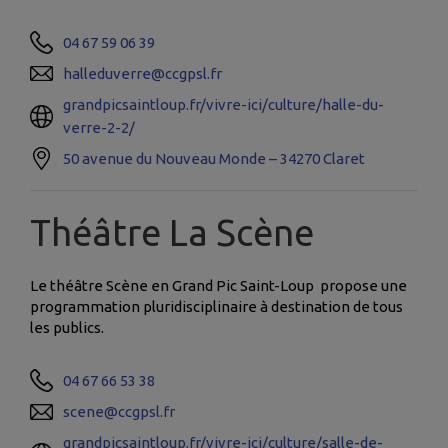
04 67 59 06 39
halleduverre@ccgpsl.fr
grandpicsaintloup.fr/vivre-ici/culture/halle-du-
verre-2-2/
50 avenue du Nouveau Monde – 34270 Claret
Théâtre La Scène
Le théâtre Scène en Grand Pic Saint-Loup propose une
programmation pluridisciplinaire à destination de tous
les publics.
04 67 66 53 38
scene@ccgpsl.fr
grandpicsaintloup.fr/vivre-ici/culture/salle-de-