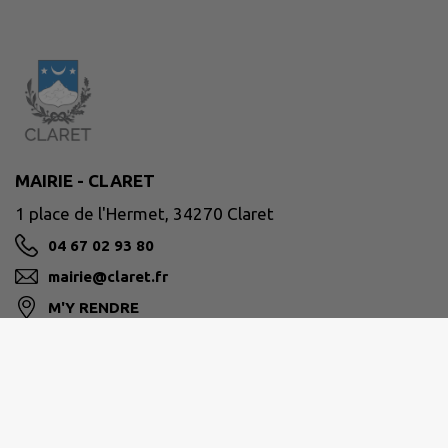
MAIRIE - CLARET
1 place de l'Hermet, 34270 Claret
04 67 02 93 80
mairie@claret.fr
M'Y RENDRE
www.claret.fr