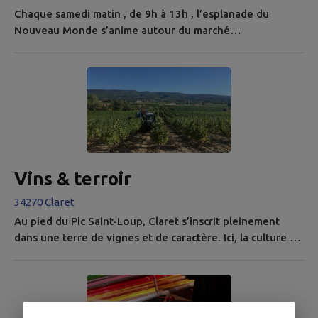
Chaque samedi matin , de 9h à 13h , l’esplanade du
Nouveau Monde s’anime autour du marché
hebdomadaire de Claret. C’est un rendez-vous
incontournable pour les habitants comme pour les
visiteurs, dans une ambiance conviviale et à l’ombre des
platanes. Vous y trouverez une belle variété de produits
locaux et de qualité, proposés par des producteurs,
artisans et commerçants du territoire. Au...
Vins & terroir
34270 Claret
Au pied du Pic Saint-Loup, Claret s’inscrit pleinement
dans une terre de vignes et de caractère. Ici, la culture du
vin n’est pas seulement agricole : elle est aussi
patrimoniale, paysagère et profondément ancrée dans la
vie locale. La commune fait partie de l’aire d’appellation
AOP Pic Saint-Loup , reconnue pour ses rouges profonds