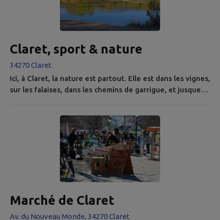
Claret, sport & nature
34270 Claret
Ici, à Claret, la nature est partout. Elle est dans les vignes,
sur les falaises, dans les chemins de garrigue, et jusque
dans la vie quotidienne des habitants. On randonne, on
grimpe, on vole, on cueille, on contemple. C’est une
commune où on vit dehors, tout simplement. Installé au
pied du plateau du Causse de l’Hortus, à quelques
kilomètres du Pic Saint-Loup, le village offre un terrain
de...
Marché de Claret
Av. du Nouveau Monde, 34270 Claret