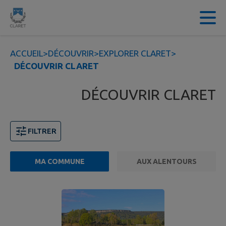
Contenu
Menu
Recherche
Pied de page
ACCUEIL
>
DÉCOUVRIR
>
EXPLORER CLARET
>
DÉCOUVRIR CLARET
DÉCOUVRIR CLARET
FILTRER
MA COMMUNE
AUX ALENTOURS
5 points d'intérêts trouvés.