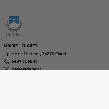
MAIRIE - CLARET
1 place de l'Hermet, 34270 Claret
04 67 02 93 80
mairie@claret.fr
M'Y RENDRE
www.claret.fr