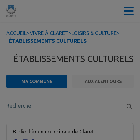
Contenu
Menu
Recherche
Pied de page
ACCUEIL
>
VIVRE À CLARET
>
LOISIRS & CULTURE
>
ÉTABLISSEMENTS CULTURELS
ÉTABLISSEMENTS CULTURELS
MA COMMUNE
AUX ALENTOURS
FILTRE ACTIF
Rechercher
3 établissement culturel trouvées.
Bibliothèque municipale de Claret