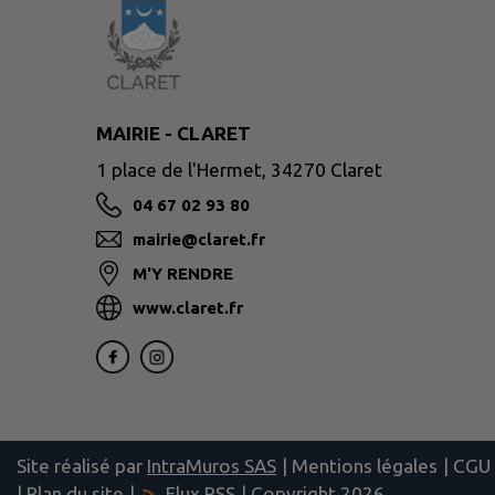
MAIRIE - CLARET
1 place de l'Hermet, 34270 Claret
04 67 02 93 80
mairie@claret.fr
M'Y RENDRE
www.claret.fr
Site réalisé par
IntraMuros SAS
|
Mentions légales
|
CGU
|
Plan du site
|
Flux RSS
| Copyright 2026