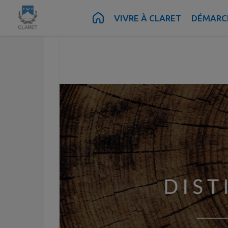
Distillerie des Cév
Contenu
Menu
Recherche
Pied de page
VIVRE À CLARET
DÉMARCH