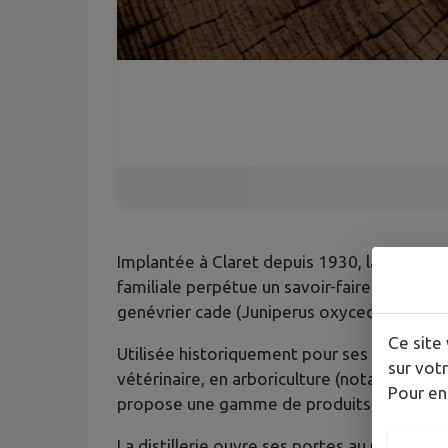
Implantée à Claret depuis 1930, la Distiller
familiale perpétue un savoir-faire rare et a
genévrier cade (Juniperus oxycedrus).
Ce site 
Utilisée historiquement pour ses vertus ant
sur votr
vétérinaire, en arboriculture (notamment p
Pour en
propose une gamme de produits à base d’hui
La distillerie ouvre ses portes au public l