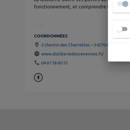
fonctionnement, et comprendre le lien prof
COORDONNÉES
2 chemin des Charrettes – 34270 Claret
www.distilleriedescevennes.fr/
04 67 58 60 51