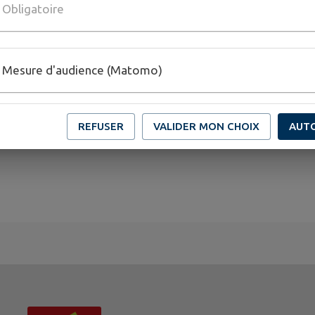
Obligatoire
ond entre cette activité et les paysages cévenols.
Mesure d'audience (Matomo)
REFUSER
VALIDER MON CHOIX
AUT