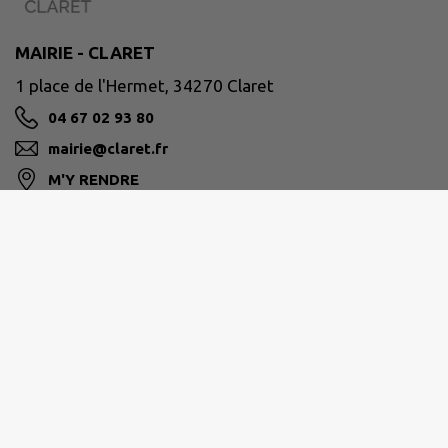
MAIRIE - CLARET
1 place de l'Hermet, 34270 Claret
04 67 02 93 80
mairie@claret.fr
M'Y RENDRE
www.claret.fr