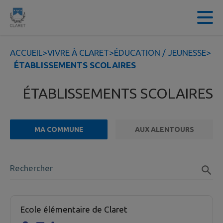
Contenu
Menu
Recherche
Pied de page
ACCUEIL
>
VIVRE À CLARET
>
ÉDUCATION / JEUNESSE
>
ÉTABLISSEMENTS SCOLAIRES
ÉTABLISSEMENTS SCOLAIRES
MA COMMUNE
AUX ALENTOURS
FILTRE ACTIF
Rechercher
2 établissement scolaire trouvées.
Ecole élémentaire de Claret