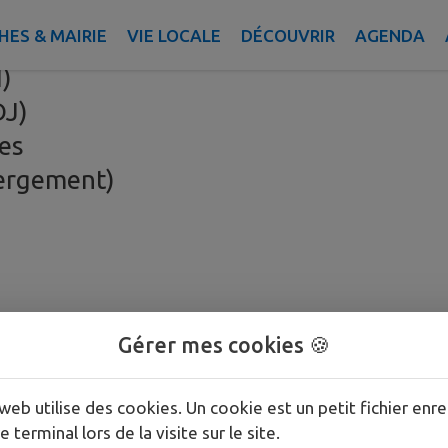
ES & MAIRIE
VIE LOCALE
DÉCOUVRIR
AGENDA
scolaires (ALP)
H)
DJ)
res
ergement)
Gérer mes cookies 🍪
web utilise des cookies. Un cookie est un petit fichier enre
e terminal lors de la visite sur le site.