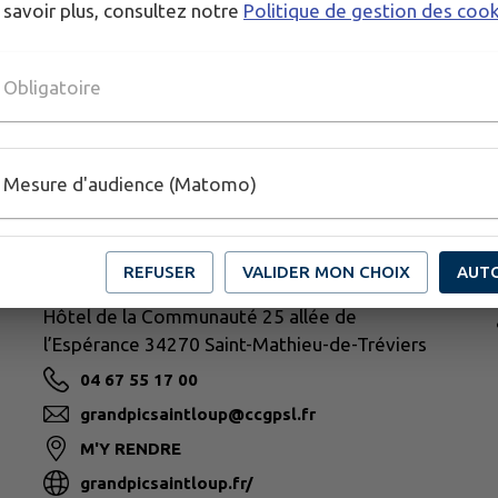
 savoir plus, consultez notre
Politique de gestion des coo
Obligatoire
Mesure d'audience (Matomo)
N
REFUSER
VALIDER MON CHOIX
AUT
GRAND PIC SAINT-LOUP
Hôtel de la Communauté 25 allée de
l’Espérance 34270 Saint-Mathieu-de-Tréviers
04 67 55 17 00
grandpicsaintloup@ccgpsl.fr
M'Y RENDRE
grandpicsaintloup.fr/