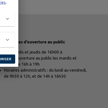
kies
.
os horaires d’ouverture au public
Les mardis et jeudis de 16h00 à
19h00Ouverture au public les mardis et
ORISER
jeudis de 16h à 19h
Horaires administratifs : du lundi au vendredi,
de 9h30 à 12h, et de 14h à 16h30