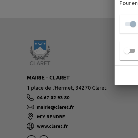
Pour en
MAIRIE - CLARET
1 place de l'Hermet, 34270 Claret
04 67 02 93 80
mairie@claret.fr
M'Y RENDRE
www.claret.fr