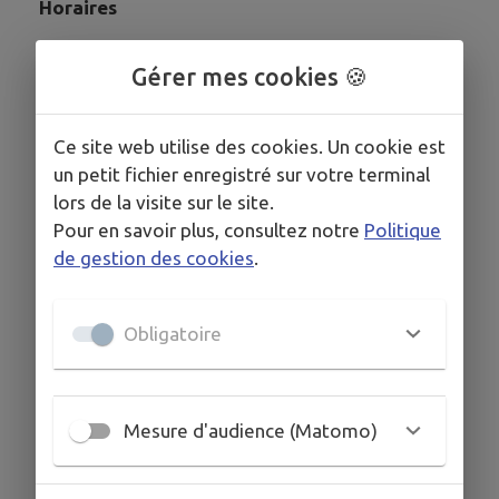
Horaires
De 7h30 à 18h30, pour un accueil à la
Gérer mes cookies 🍪
journée (repas inclus).
Contact
Ce site web utilise des cookies. Un cookie est
un petit fichier enregistré sur votre terminal
Téléphone : 04.67.02.84.06
lors de la visite sur le site.
Mail :
alsh@claret.fr
Pour en savoir plus, consultez notre
Politique
Référente : Aurélie Badaroux
de gestion des cookies
.
Personnels municipaux
Obligatoire
Tarification et conditions disponibles dans le
Réglement intérieur des ACM du 26 septembre
2023
(PDF)
Mesure d'audience (Matomo)
Dossier d'inscription aux ACM 2025 / 2026
(PDF)