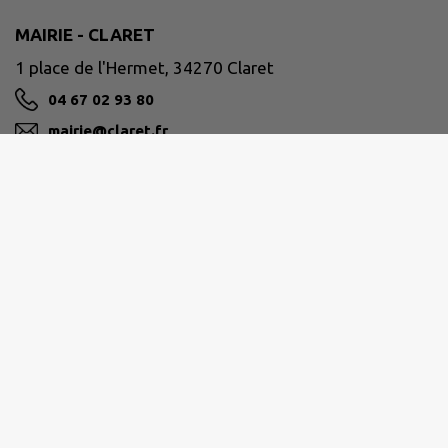
MAIRIE - CLARET
1 place de l'Hermet, 34270 Claret
04 67 02 93 80
mairie@claret.fr
M'Y RENDRE
www.claret.fr