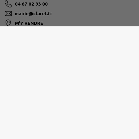
04 67 02 93 80
mairie@claret.fr
M'Y RENDRE
www.claret.fr
GRAND PIC SAINT-LOUP
Hôtel de la Communauté 25 allée de l’Espérance
34270 Saint-Mathieu-de-Tréviers