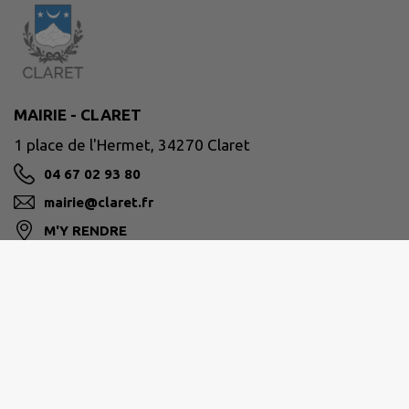
MAIRIE - CLARET
1 place de l'Hermet, 34270 Claret
04 67 02 93 80
mairie@claret.fr
M'Y RENDRE
www.claret.fr