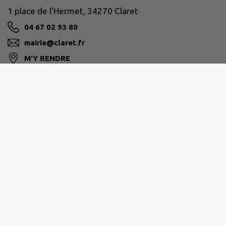
1 place de l'Hermet, 34270 Claret
04 67 02 93 80
mairie@claret.fr
M'Y RENDRE
www.claret.fr
GRAND PIC SAINT-LOUP
Hôtel de la Communauté 25 allée de l’Espérance