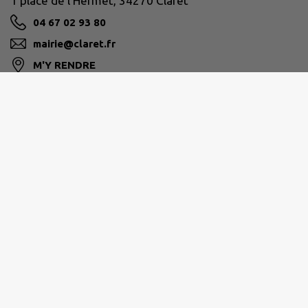
1 place de l'Hermet, 34270 Claret
04 67 02 93 80
mairie@claret.fr
M'Y RENDRE
www.claret.fr
GRAND PIC SAINT-LOUP
Hôtel de la Communauté 25 allée de l’Espérance
34270 Saint-Mathieu-de-Tréviers