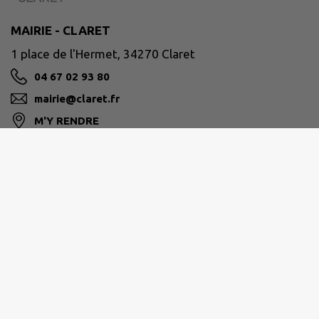
MAIRIE - CLARET
1 place de l'Hermet, 34270 Claret
04 67 02 93 80
mairie@claret.fr
M'Y RENDRE
www.claret.fr