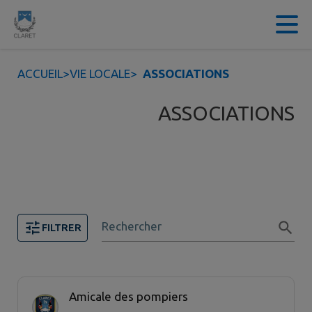
Contenu
Menu
Recherche
Pied de page
ACCUEIL
>
VIE LOCALE
>
ASSOCIATIONS
ASSOCIATIONS
Rechercher
FILTRER
Page 1. 20 associations sur 27 affichées sur cette page
Amicale des pompiers