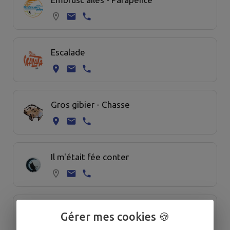
Escalade
Gros gibier - Chasse
Il m'était fée conter
L'Atelier de Claret
Gérer mes cookies 🍪