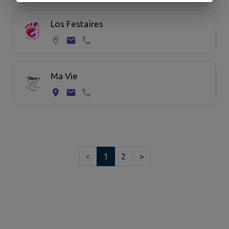
Los Festaïres
Ma Vie
<
1
2
>