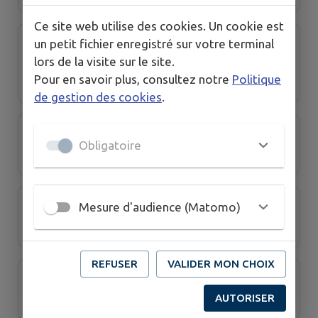
Ce site web utilise des cookies. Un cookie est
un petit fichier enregistré sur votre terminal
L'association des Parents d'élèves de
lors de la visite sur le site.
Claret - APEC
Pour en savoir plus, consultez notre
Politique
de gestion des cookies
.
Les amis de l'Orthus
Obligatoire
Les amis du marché de Claret
Mesure d'audience (Matomo)
REFUSER
VALIDER MON CHOIX
L'espace des Yogas
AUTORISER