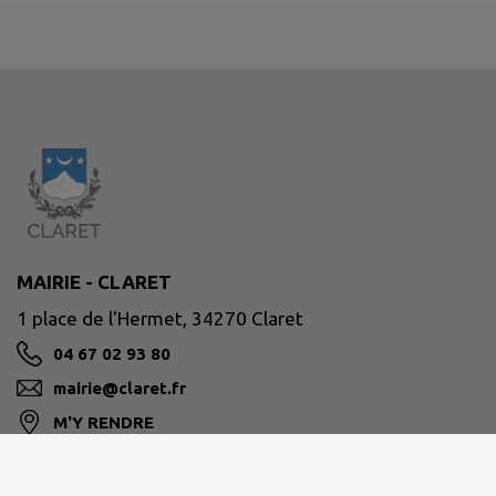
MAIRIE - CLARET
1 place de l'Hermet, 34270 Claret
04 67 02 93 80
mairie@claret.fr
M'Y RENDRE
www.claret.fr